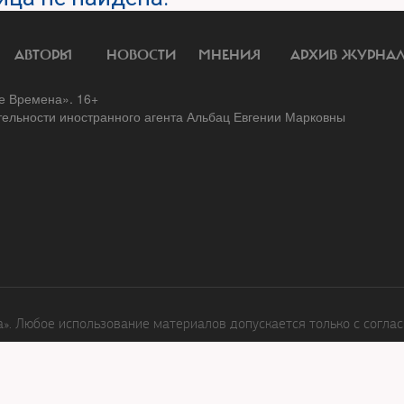
АВТОРЫ
НОВОСТИ
МНЕНИЯ
АРХИВ ЖУРНА
 Времена». 16+
тельности иностранного агента Альбац Евгении Марковны
. Любое использование материалов допускается только с соглас