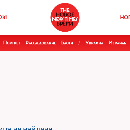
РЫ
НО
Портрет
Расследование
Блоги
/
Украина
Израиль
ца не найдена.