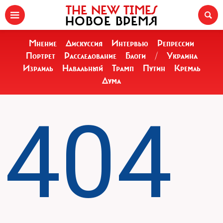
THE NEW TIMES
НОВОЕ ВРЕМЯ
Мнение
Дискуссия
Интервью
Репрессии
Портрет
Расследование
Блоги
/
Украина
Израиль
Навальный
Трамп
Путин
Кремль
Дума
404