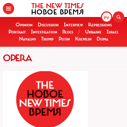
THE NEW TIMES
НОВОЕ ВРЕМЯ
РУ
Opinion
Discussion
Interview
Repressions
Portrait
Investigation
Blogs
/
Ukraine
Israel
Navalny
Trump
Putin
Kremlin
Duma
OPERA