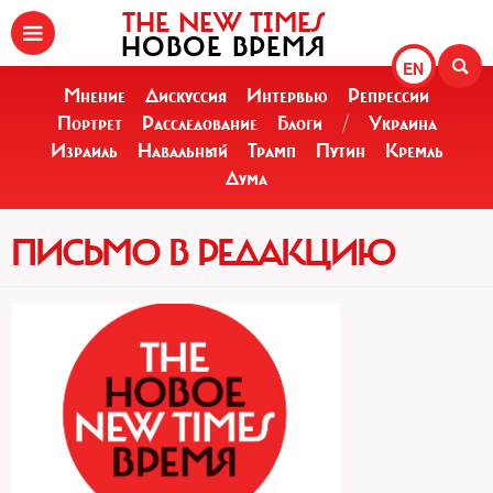
THE NEW TIMES
НОВОЕ ВРЕМЯ
EN
Мнение
Дискуссия
Интервью
Репрессии
Портрет
Расследование
Блоги
/
Украина
Израиль
Навальный
Трамп
Путин
Кремль
Дума
ПИСЬМО В РЕДАКЦИЮ