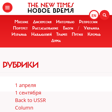
THE NEW TIMES
НОВОЕ ВРЕМЯ
EN
Мнение
Дискуссия
Интервью
Репрессии
Портрет
Расследование
Блоги
/
Украина
Израиль
Навальный
Трамп
Путин
Кремль
Дума
РУБРИКИ
1 апреля
1 сентября
Back to USSR
Column