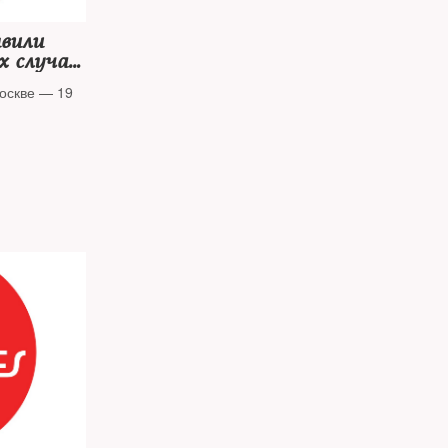
явили
х случаев
оскве — 19