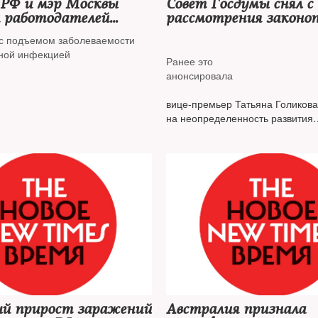
 РФ и мэр Москвы
Совет Госдумы снял с
и работодателей
рассмотрения законо
и сотрудников на
QR-кодах в обществе
 с подъемом заболеваемости
местах
ной инфекцией
Ранее это
анонсировала
вице-премьер Татьяна Голикова
на неопределенность развития
эпидситуации
й прирост заражений
Австралия признала