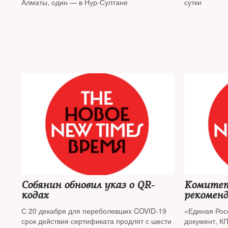
Алматы, один — в Нур-Султане
сутки
Собянин обновил указ о QR-
Комитет
кодах
рекомен
законопр
С 20 декабря для переболевших COVID-19
«Единая Рос
обществ
срок действия сертификата продлят с шести
документ, К