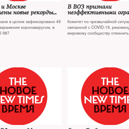
 и Москве
В ВОЗ признали
лены новые рекорды
неэффективными огр
емости COVID-19
на международные пое
тране в целом зафиксировано 49
Комитет по чрезвычайной ситуа
время пандемии
 заражения коронавирусом, в
связанной с COVID-19, рекомен
5 987
мировому сообществу отменить
ослабить эти меры