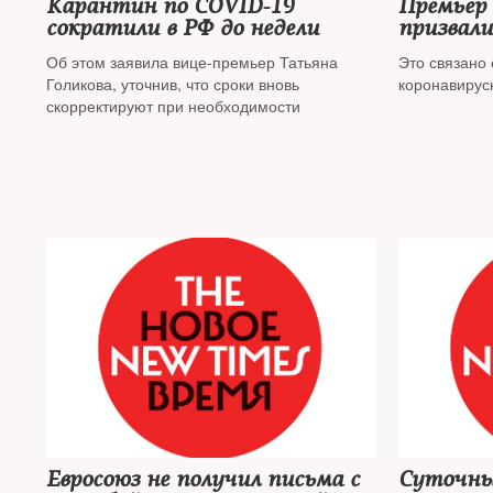
Карантин по COVID-19
Премьер
сократили в РФ до недели
призвал
перевест
Об этом заявила вице-премьер Татьяна
Это связано
удаленку
Голикова, уточнив, что сроки вновь
коронавирус
скорректируют при необходимости
Евросоюз не получил письма с
Суточны