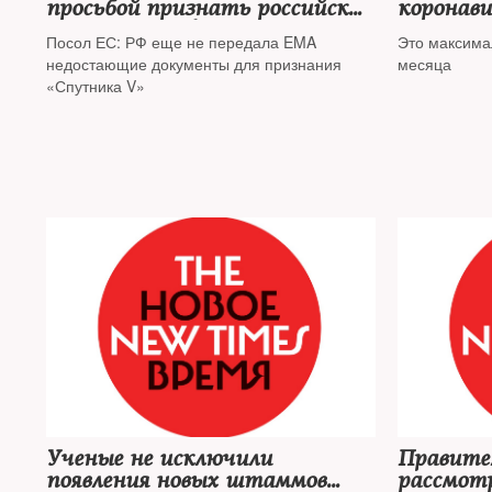
просьбой признать российские
коронави
COVID-сертификаты
превыси
Посол ЕС: РФ еще не передала EMA
Это максима
недостающие документы для признания
месяца
«Спутника V»
Ученые не исключили
Правите
появления новых штаммов
рассмотр