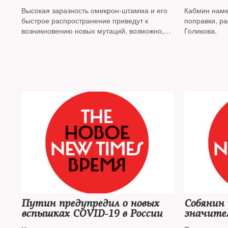
коронавируса
QR-кода
Высокая заразность омикрон-штамма и его
Кабмин наме
быстрое распространение приведут к
поправки, р
возникновению новых мутаций, возможно,
Голикова.
более опасных
Путин предупредил о новых
Собянин 
вспышках COVID-19 в России
значите
заболева