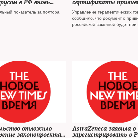
русом в РФ вновь
сертификаты привив
л 30 тысяч
«Спутником V»
льный показатель за полтора
Управление терапевтических то
сообщило, что документ о прив
российской вакциной будет при
установления статуса вакцинац
путешественника
льство отложило
AstraZeneca заявила о
ение законопроекта о
зарегистрировать в Р