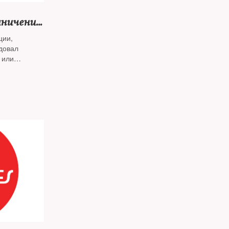
аничения
здки во
ции,
довал
 или