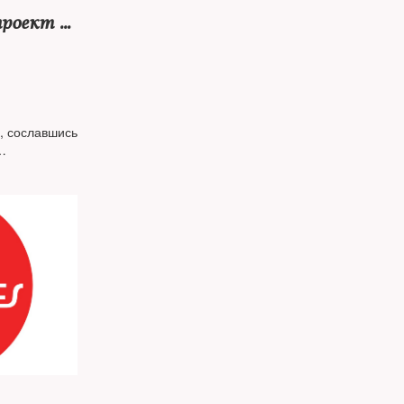
проект о
нных
, сославшись