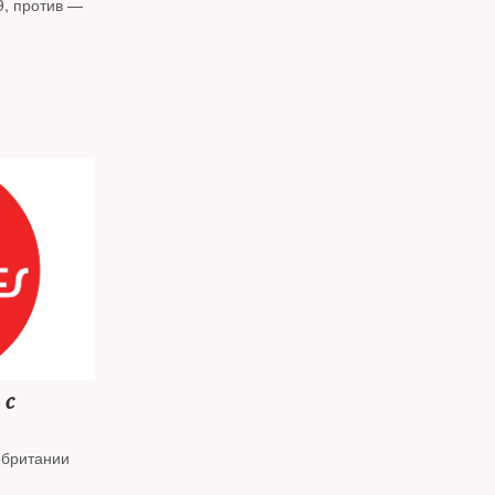
9, против —
 с
обритании