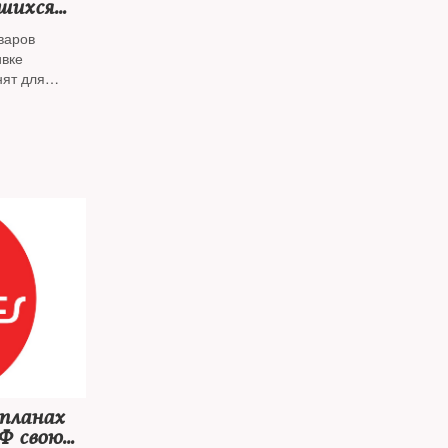
шихся
варов
ивке
нят для
ии
 планах
Ф свою