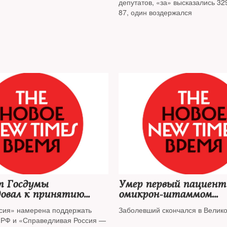
депутатов, «за» высказались 32
87, один воздержался
 Госдумы
Умер первый пациент
довал к принятию
омикрон-штаммом
оект о QR-кодах в
коронавируса
сия» намерена поддержать
Заболевший скончался в Велик
енных местах
ПРФ и «Справедливая Россия —