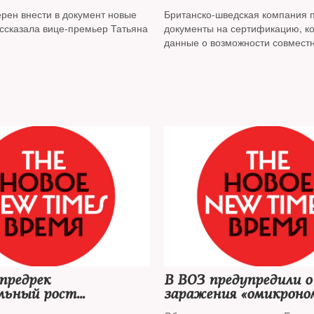
х
вакцину от коронавир
рен внести в документ новые
Британско-шведская компания 
ассказала вице-премьер Татьяна
документы на сертификацию, ко
данные о возможности совмест
применения препарата со «Спу
Лайт»
предрек
В ВОЗ предупредили о
льный рост
заражения «омикроно
емости COVID-19 в
половины Европы за д