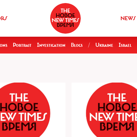
ORS
NEWS
ions
Portrait
Investigation
Blogs
/
Ukraine
Israel