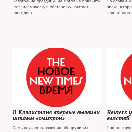
Новогодние праздники не могли не повлиять
По словам мэ
Москве в
на эпидемическую обстановку, считает
риска, в гор
президент
заражённых 
растёт
В Казахстане впервые выявили
Reuters 
штамм «омикрон»
властей 
COVID-19
Семь случаев заражения обнаружили в
Прогнозируе