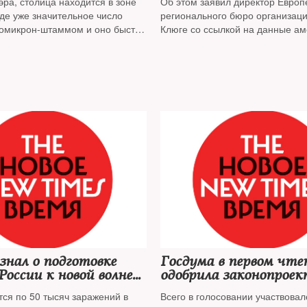
ра, столица находится в зоне
Об этом заявил директор Европ
 течение недели
оде уже значительное число
регионального бюро организац
омикрон-штаммом и оно быстро
Клюге со ссылкой на данные ам
Института показателей и оценки
узнал о подготовке
Госдума в первом чте
России к новой волне
одобрила законопроек
 в начале 2022 года
кодах в общественны
тся по 50 тысяч заражений в
Всего в голосовании участвовал