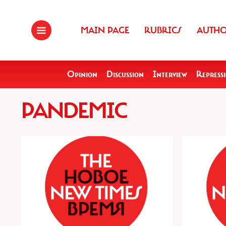
MAIN PAGE
RUBRICS
AUTH
Opinion
Discussion
Interview
Repress
PANDEMIC