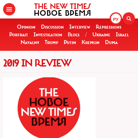
THE NEW TIMES
НОВОЕ ВРЕМЯ
РУ
Opinion
Discussion
Interview
Repressions
Portrait
Investigation
Blogs
/
Ukraine
Israel
Navalny
Trump
Putin
Kremlin
Duma
2019 IN REVIEW