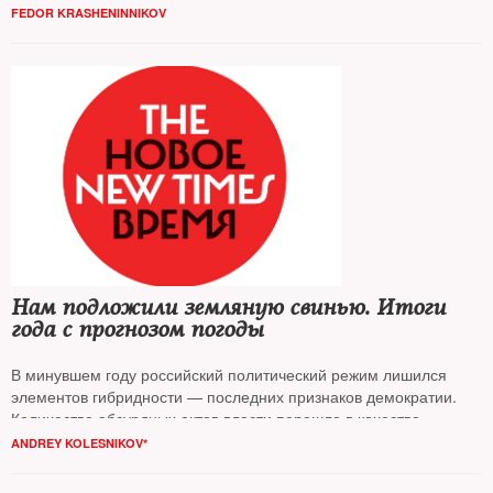
в стране, считает политолог
Федор Крашенинников
FEDOR KRASHENINNIKOV
Нам подложили земляную свинью. Итоги
года с прогнозом погоды
В минувшем году российский политический режим лишился
элементов гибридности — последних признаков демократии.
Количество абсурдных актов власти перешло в качество,
резюмирует публицист
Андрей Колесников
ANDREY KOLESNIKOV*