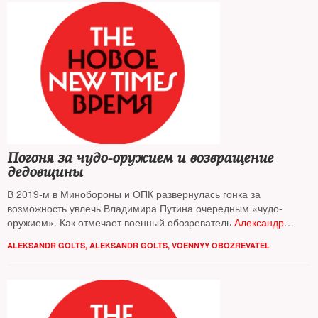
Погоня за чудо-оружием и возвращение
дедовщины
В 2019-м в Минобороны и ОПК развернулась гонка за
возможность увлечь Владимира Путина очередным «чудо-
оружием». Как отмечает военный обозреватель
Александр
Гольц
, она уже обернулась человеческими жертвами и ядерной
ALEKSANDR GOLTS
,
ALEKSANDR GOLTS, VOENNYY OBOZREVATEL
аварией на севере