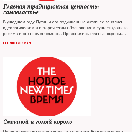
Главная традиционная ценность:
самовластье
В ушедшем году Путин и его подчиненные активнее занялись
идеологическим и историческим обоснованием существующего
режима и его несменяемости. Прояснились главные скрепы:
вечная война с Западом и самовластье, отмечает политолог
LEONID GOZMAN
Леонид Гозман
Смешной и голый король
Путин из мудрого «отца нации» и «всадника Апокалипсиса» в