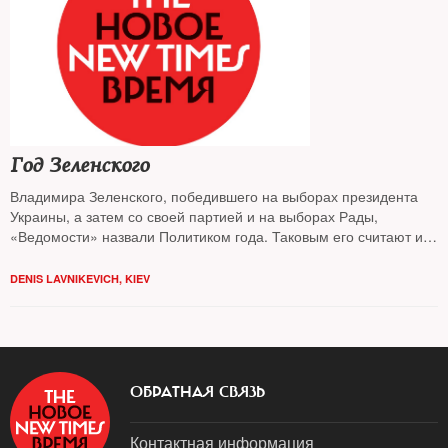
Год Зеленского
Владимира Зеленского, победившего на выборах президента
Украины, а затем со своей партией и на выборах Рады,
«Ведомости» назвали Политиком года. Таковым его считают и
46% украинцев. В чем его феномен и почему к концу года он
теряет популярность, разбирался корреспондент
NT
в Киеве
DENIS LAVNIKEVICH, KIEV
Денис Лавникевич
ОБРАТНАЯ СВЯЗЬ
Контактная информация