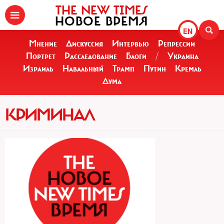
THE NEW TIMES
НОВОЕ ВРЕМЯ
EN
Мнение
Дискуссия
Интервью
Репрессии
Портрет
Расследование
Блоги
/
Украина
Израиль
Навальный
Трамп
Путин
Кремль
Дума
КРИМИНАЛ