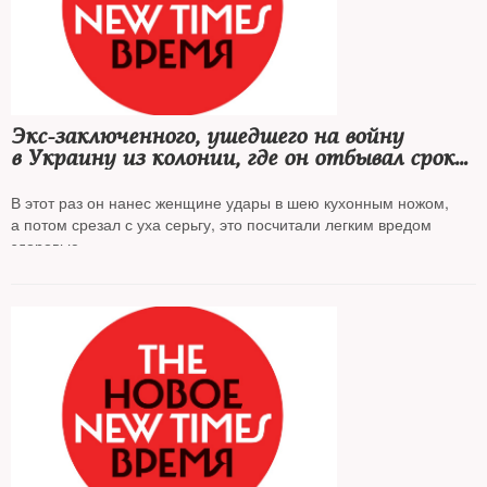
Экс-заключенного, ушедшего на войну
в Украину из колонии, где он отбывал срок
за убийство двух пенсионерок, приговорили
к трем годам колонии
В этот раз он нанес женщине удары в шею кухонным ножом,
а потом срезал с уха серьгу, это посчитали легким вредом
здоровью