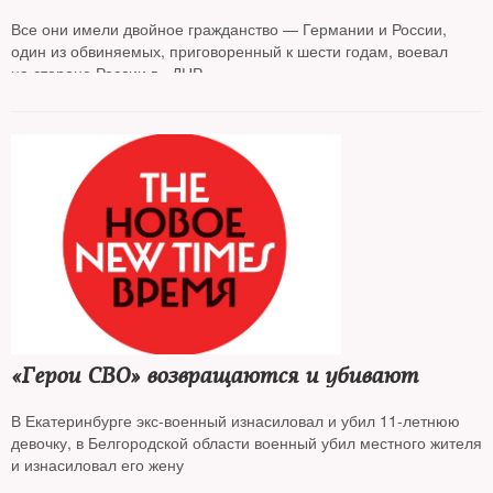
к диверсиям в интересах российских
спецслужб
Все они имели двойное гражданство — Германии и России,
один из обвиняемых, приговоренный к шести годам, воевал
на стороне России в «ДНР»
«Герои СВО» возвращаются и убивают
В Екатеринбурге экс-военный изнасиловал и убил 11-летнюю
девочку, в Белгородской области военный убил местного жителя
и изнасиловал его жену