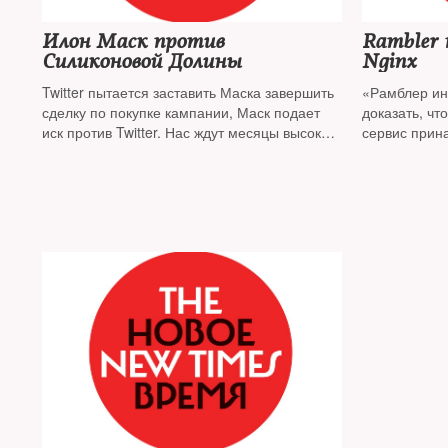
Илон Маск против
Rambler 
Силиконовой Долины
Nginx
Twitter пытается заставить Маска завершить
«Рамблер ин
сделку по покупке кампании, Маск подает
доказать, чт
иск против Twitter. Нас ждут месяцы высоких
сервис прина
судебных дрязг
разработал 
сторону осн
исполнитель
компания «Я