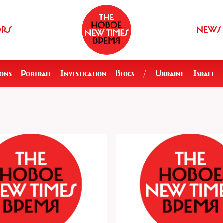
ORS
NEWS
ions
Portrait
Investigation
Blogs
/
Ukraine
Israel