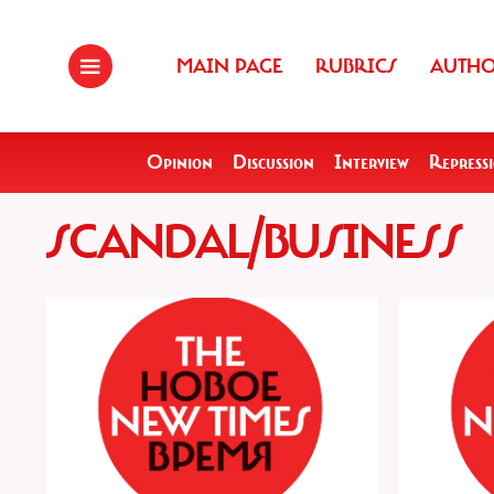
MAIN PAGE
RUBRICS
AUTH
Opinion
Discussion
Interview
Repress
SCANDAL/BUSINESS