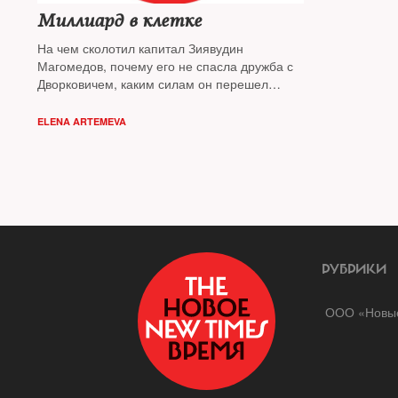
Миллиард в клетке
На чем сколотил капитал Зиявудин
Магомедов, почему его не спасла дружба с
Дворковичем, каким силам он перешел
дорогу и при чем тут Сечин
ELENA ARTEMEVA
РУБРИКИ
ООО «Новые