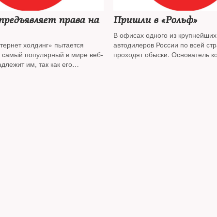
предъявляет права на
Пришли в «Рольф»
В офисах одного из крупнейших
тернет холдинг» пытается
автодилеров России по всей ст
о самый популярный в мире веб-
проходят обыски. Основатель 
длежит им, так как его
Сергей Петров не исключил, что
их бывший сисадмин. На
с его политической позицией
ователей Nginx встали бывший
ный директор Rambler и
ндекс»