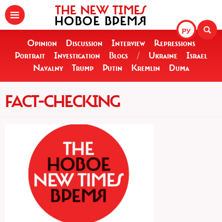
THE NEW TIMES
НОВОЕ ВРЕМЯ
РУ
Opinion
Discussion
Interview
Repressions
Portrait
Investigation
Blogs
/
Ukraine
Israel
Navalny
Trump
Putin
Kremlin
Duma
FACT-CHECKING