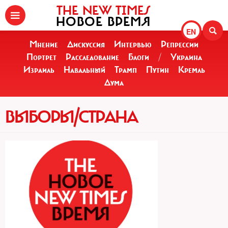
THE NEW TIMES
НОВОЕ ВРЕМЯ
EN
Мнение
Дискуссия
Интервью
Репрессии
Портрет
Расследование
Блоги
/
Украина
Израиль
Навальный
Трамп
Путин
Кремль
Дума
ВЫБОРЫ/СТРАНА