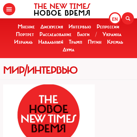
THE NEW TIMES
НОВОЕ ВРЕМЯ
EN
Мнение
Дискуссия
Интервью
Репрессии
Портрет
Расследование
Блоги
/
Украина
Израиль
Навальный
Трамп
Путин
Кремль
Дума
МИР/ИНТЕРВЬЮ