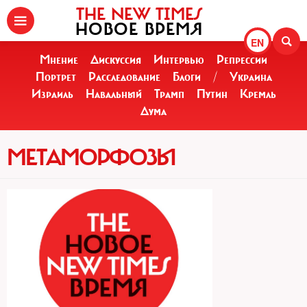
THE NEW TIMES
НОВОЕ ВРЕМЯ
EN
Мнение
Дискуссия
Интервью
Репрессии
Портрет
Расследование
Блоги
/
Украина
Израиль
Навальный
Трамп
Путин
Кремль
Дума
МЕТАМОРФОЗЫ