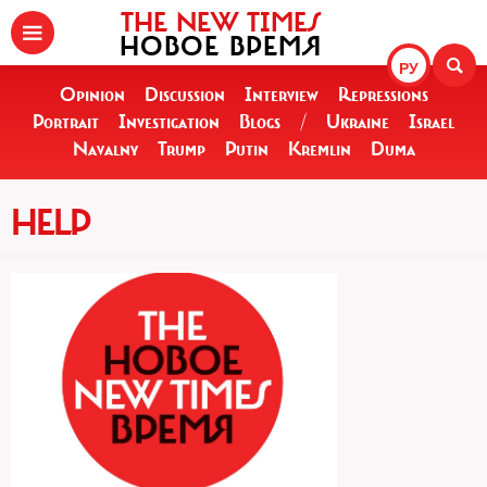
THE NEW TIMES
НОВОЕ ВРЕМЯ
РУ
Opinion
Discussion
Interview
Repressions
Portrait
Investigation
Blogs
/
Ukraine
Israel
Navalny
Trump
Putin
Kremlin
Duma
HELP