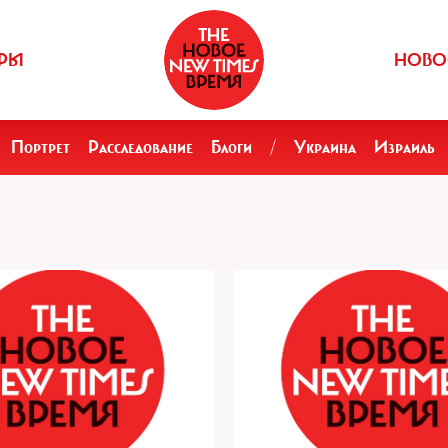
РЫ
НОВО
Портрет
Расследование
Блоги
/
Украина
Израиль