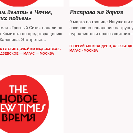
им делать в Чечне,
Расправа на дороге
их побьем»
9 марта на границе Ингушетии 
отеля «Грозный Сити» напали на
совершено нападение на групп
я Комитета по предотвращению
журналистов и правозащитников
Каляпина. Это третье
приехавших для работы на Сев
а неделю, связанное с
Кавказ. Среди жертв преступни
ГЕОРГИЙ АЛЕКСАНДРОВ
,
АЛЕКСАНДР
 ЕЛАГИНА, 496-Й КМ ФАД «КАВКАЗ»
еспубликой. Ранее группу
корреспондент NT Александрин
МАГАС - МОСКВА
ДЗЕВСКОЕ — МАГАС — МОСКВА
 и правозащитников избили на
ушетии и Чечни, забрали
ожгли автобус, в котором они
шло расследование
я — в репортаже
нта The New Times,
 в числе потерпевших