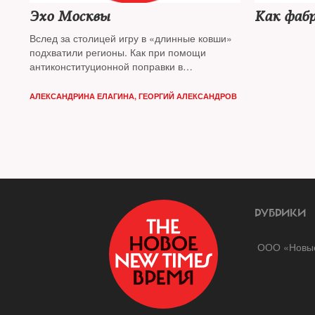
Эхо Москвы
Как фаб
Вслед за столицей игру в «длинные ковши»
подхватили регионы. Как при помощи
антиконституционной поправки в
Гражданский кодекс физически уничтожается
малый бизнес — разбирался The New Times
АЛЕКСАНДРИНА ЕЛАГИНА
,
ГЕОРГИЙ АЛЕКСАНДРОВ
РУБРИКИ
ООО «Новые