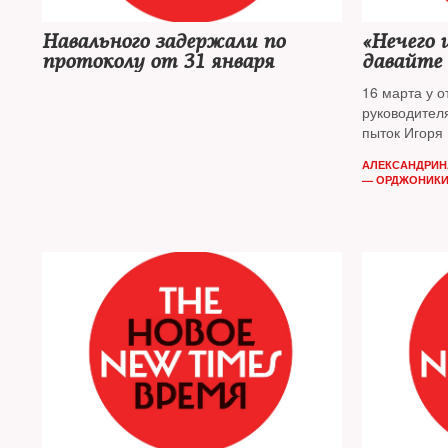
Навального задержали по
«Нечего 
протоколу от 31 января
давайте 
16 марта у 
руководител
пыток Игоря 
нападение з
АЛЕКСАНДРИНА
Чеченской Р
— ОРДЖОНИКИ
журналистов
границе Инг
технику, под
ехали. Как 
преступлени
корреспонде
оказавшейся