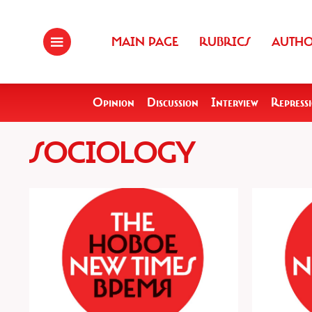
MAIN PAGE
RUBRICS
AUTH
Opinion
Discussion
Interview
Repress
SOCIOLOGY