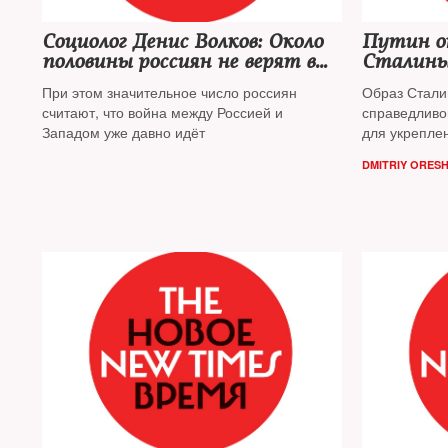
Социолог Денис Волков: Около
Путин о
половины россиян не верят в
Сталин
войну между Россией и
При этом значительное число россиян
Образ Сталин
Украиной
считают, что война между Россией и
справедливо
Западом уже давно идёт
для укрепле
ложится в ос
DMITRIY ORES
— уверен по