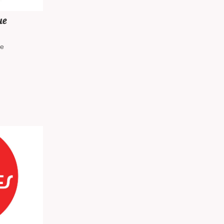
ше
не