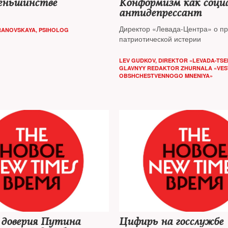
меньшинстве
Конформизм как соци
антидепресcант
Директор «Левада-Центра» о п
RANOVSKAYA, PSIHOLOG
патриотической истерии
LEV GUDKOV, DIREKTOR «LEVADA-TSE
GLAVNYY REDAKTOR ZHURNALA «VES
OBSHCHESTVENNOGO MNENIYA»
 доверия Путина
Цифирь на госслужбе