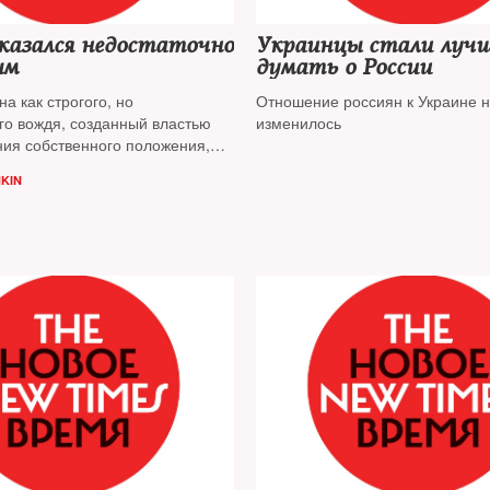
казался недостаточно
Украинцы стали луч
ым
думать о России
а как строгого, но
Отношение россиян к Украине 
го вождя, созданный властью
изменилось
ния собственного положения,
нову претензий к самой власти
HKIN
литолог
Дмитрий Орешкин