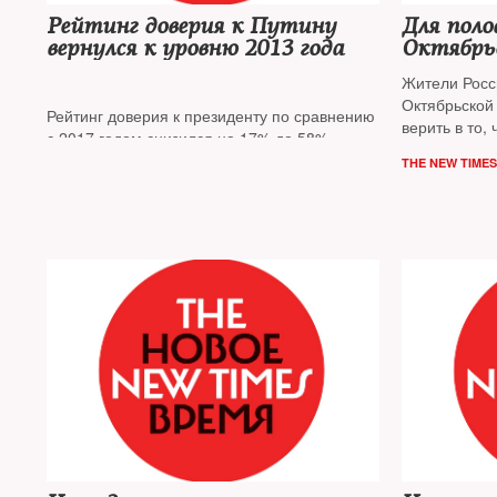
Рейтинг доверия к Путину
Для поло
вернулся к уровню 2013 года
Октябрьс
Жители Росс
Октябрьской
Рейтинг доверия к президенту по сравнению
верить в то,
с 2017 годом снизился на 17% до 58%,
новый перев
вернувшись к «докрымскому» уровню,
THE NEW TIMES
россияне стали больше доверять армии.