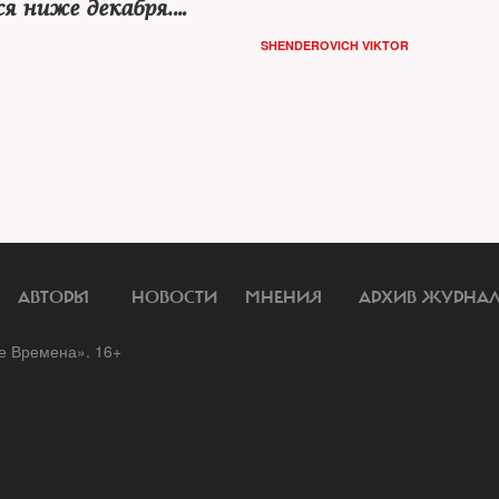
я ниже декабря.
 ФОМ
SHENDEROVICH VIKTOR
АВТОРЫ
НОВОСТИ
МНЕНИЯ
АРХИВ ЖУРНА
 Времена». 16+