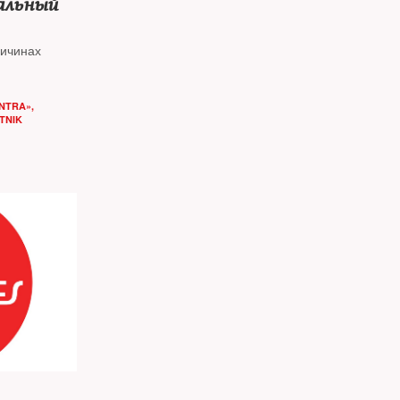
альный
ричинах
NTRA»,
TNIK