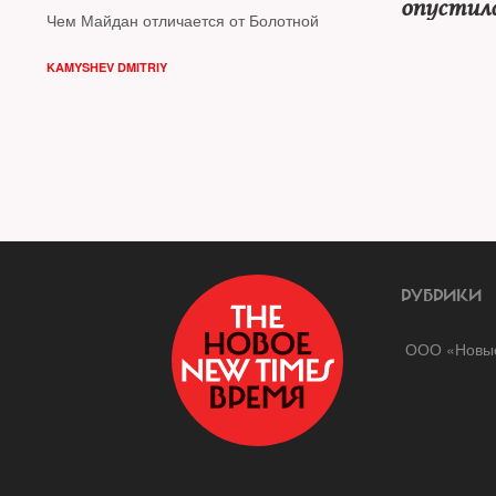
опустилс
Чем Майдан отличается от Болотной
Данные
KAMYSHEV DMITRIY
РУБРИКИ
ООО «Новые