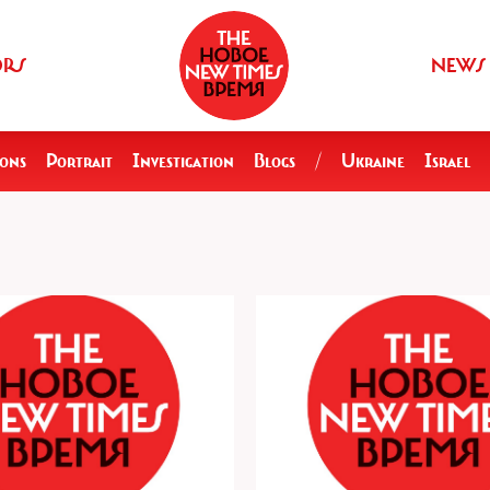
ORS
NEWS
ions
Portrait
Investigation
Blogs
/
Ukraine
Israel