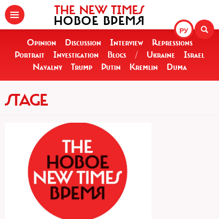
THE NEW TIMES
НОВОЕ ВРЕМЯ
РУ
Opinion
Discussion
Interview
Repressions
Portrait
Investigation
Blogs
/
Ukraine
Israel
Navalny
Trump
Putin
Kremlin
Duma
STAGE