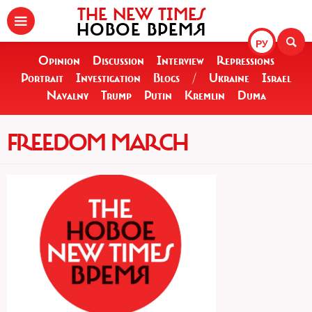
THE NEW TIMES
НОВОЕ ВРЕМЯ
РУ
Opinion
Discussion
Interview
Repressions
Portrait
Investigation
Blogs
/
Ukraine
Israel
Navalny
Trump
Putin
Kremlin
Duma
FREEDOM MARCH