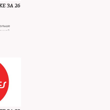
Е ЗА 26
больше
оенной
и Канада
орт золота
и, которые
ктников
в срочной
ь кофейню,