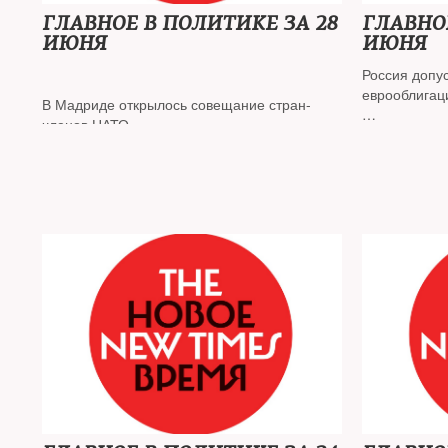
ГЛАВНОЕ В ПОЛИТИКЕ ЗА 28
ГЛАВНО
ИЮНЯ
ИЮНЯ
Россия допу
еврооблига
В Мадриде открылось совещание стран-
членов НАТО
Министерств
что нанесло 
которые при
Шольц: санкции против России не отменят,
пока Москва не достигнет соглашения с
Вынесен пер
Киевом
«дискредита
Болгария высылает 70 сотрудников
российского посольства
Адвокат Сафронова Дмитрий Талантов
обвиняется в распространении фейков о
вооруженных силах