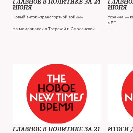
ГЛАВНОЕ В ПОЛИТИКЕ ЗА 24
ГЛАВНО
ИЮНЯ
ИЮНЯ
Новый виток «транспортной войны»
Украина — к
в ЕС
На мемориалах в Тверской и Смоленской
областях сняты польские флаги
Двенадцать 
сокращением
Российские авиакомпании терпят убытки
Великобрита
Тамбовского блогера осудили за
санкций про
«антисоветскую агитацию»
Суд признал
Венедиктова
ГЛАВНОЕ В ПОЛИТИКЕ ЗА 21
ИТОГИ 