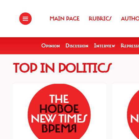
MAIN PAGE
RUBRICS
AUTH
Opinion
Discussion
Interview
Repress
TOP IN POLITICS