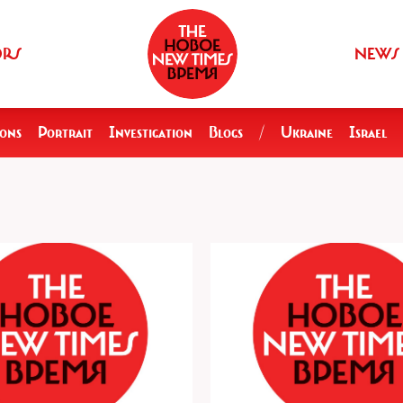
ORS
NEWS
ions
Portrait
Investigation
Blogs
/
Ukraine
Israel