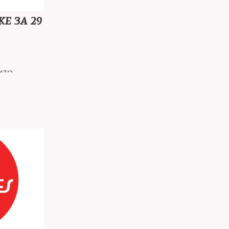
Е ЗА 29
НАТО
 объемов
вли в мае
слаблением
х»