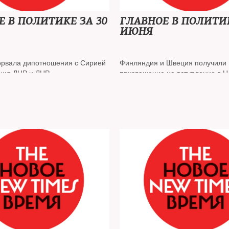
Е В ПОЛИТИКЕ ЗА 30
ГЛАВНОЕ В ПОЛИТИК
ИЮНЯ
орвала дипотношения с Сирией
Финляндия и Швеция получили
ания ДНР и ЛНР
приглашение на вступление в 
отировок «Газпрома» вызвало
Росстат зафиксировал падение
ем рынке российских акций
производства и розничной торго
 Виктора Шендеровича
Минфин планирует заняться о
ротокол из-за нарушения закона
рубля
тах»
 участнице Pussy Riot Люсе
Ужесточен закон об «иноагента
ичение свободы на реальный