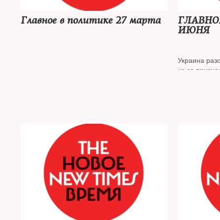
Главное в политике 27 марта
ГЛАВНО
ИЮНЯ
Украина раз
из-за призн
На фронте
: Киев получил танки Leopard,
российские войска обстреляли центр
Славянска
Обрушение к
Репрессии
: два года колонии запросили
обвал на вс
отцу-одиночке из Тверской области, заочно
арестован Петр Верзилов**
На писателя
В России
: «Проект»***‎ изучил, сколько
составлен п
ученых уехали из России, в Волгограде
об «иноаген
голосуют о переименовании в Сталинград
В мире
: в Израиле отложили рассмотрение
Суд заменил
судебной реформы до летней сессии, все
Штейн огран
страны НАТО одобрили заявку Финляндии
срок