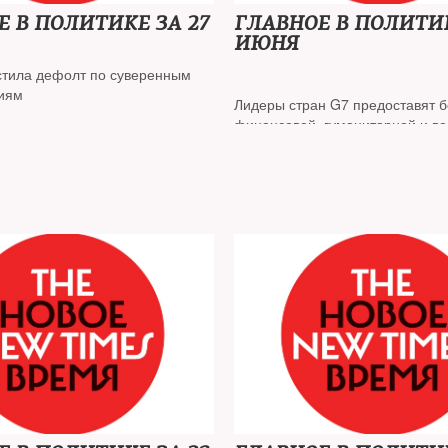
Е В ПОЛИТИКЕ ЗА 27
ГЛАВНОЕ В ПОЛИТИК
ИЮНЯ
стила дефолт по суверенным
циям
Лидеры стран G7 предоставят 
финансовой, гуманитарной и в
о обороны России признало,
помощи Украине
ракетные удары по Киеву,
вели к смерти одного человека
Великобритания, США, Япония 
вый приговор по статье о
намерены ввести запрет на имп
ции вооруженных сил»
из РФ
Комитет Думы одобрил поправк
позволят оформлять как контра
призывников ранее трех месяце
службы
В Екатеринбурге начали травит
выступившую против войны