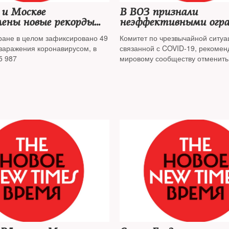
 и Москве
В ВОЗ признали
лены новые рекорды
неэффективными огр
емости COVID-19
на международные пое
тране в целом зафиксировано 49
Комитет по чрезвычайной ситуа
время пандемии
 заражения коронавирусом, в
связанной с COVID-19, рекомен
5 987
мировому сообществу отменить
ослабить эти меры