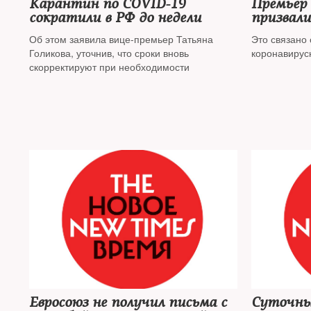
Карантин по COVID-19
Премьер
сократили в РФ до недели
призвал
перевест
Об этом заявила вице-премьер Татьяна
Это связано
удаленку
Голикова, уточнив, что сроки вновь
коронавирус
скорректируют при необходимости
Евросоюз не получил письма с
Суточны