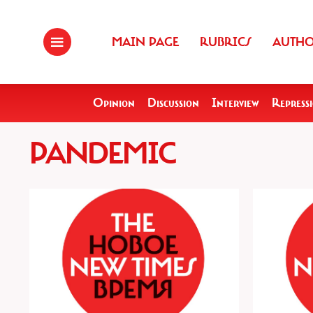
MAIN PAGE
RUBRICS
AUTH
Opinion
Discussion
Interview
Repress
PANDEMIC