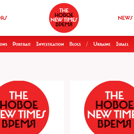
ORS
NEWS
ions
Portrait
Investigation
Blogs
/
Ukraine
Israel