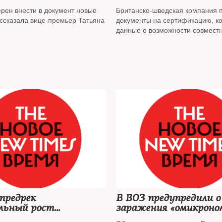
х
вакцину от коронавир
рен внести в документ новые
Британско-шведская компания 
ассказала вице-премьер Татьяна
документы на сертификацию, ко
данные о возможности совмест
применения препарата со «Спу
Лайт»
предрек
В ВОЗ предупредили о
льный рост
заражения «омикроно
емости COVID-19 в
половины Европы за д