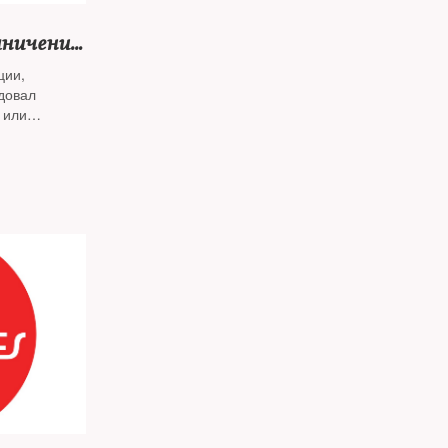
аничения
здки во
ции,
довал
 или