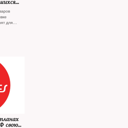
шихся
варов
ивке
нят для
ии
 планах
Ф свою