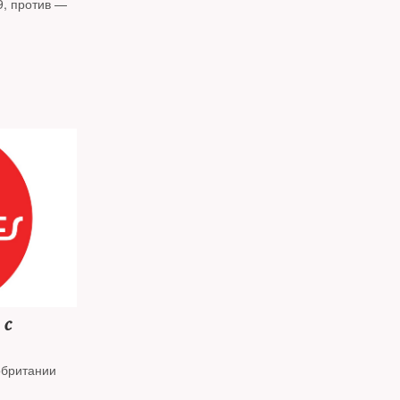
9, против —
 с
обритании