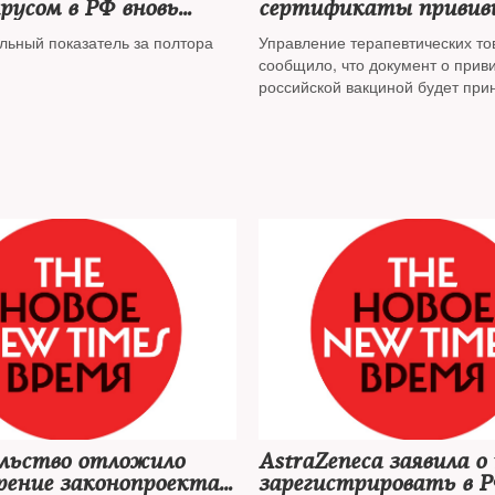
русом в РФ вновь
сертификаты привив
л 30 тысяч
«Спутником V»
льный показатель за полтора
Управление терапевтических то
сообщило, что документ о прив
российской вакциной будет при
установления статуса вакцинац
путешественника
льство отложило
AstraZeneca заявила о
ение законопроекта о
зарегистрировать в Р