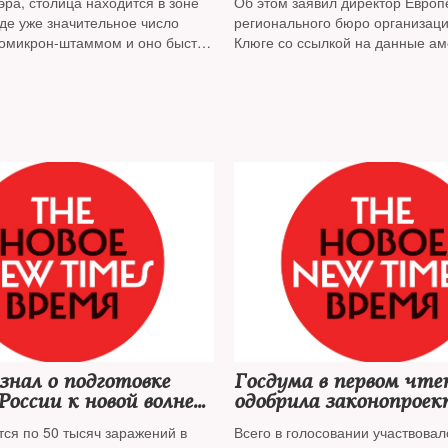
ра, столица находится в зоне
Об этом заявил директор Европ
 течение недели
оде уже значительное число
регионального бюро организац
омикрон-штаммом и оно быстро
Клюге со ссылкой на данные ам
Института показателей и оценки
узнал о подготовке
Госдума в первом чте
России к новой волне
одобрила законопроек
 в начале 2022 года
кодах в общественны
тся по 50 тысяч заражений в
Всего в голосовании участвовал