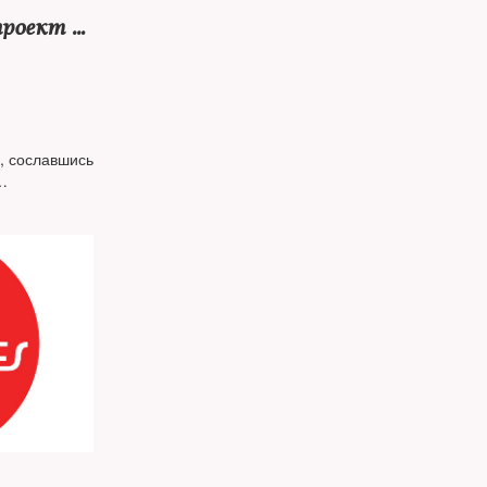
проект о
нных
, сославшись