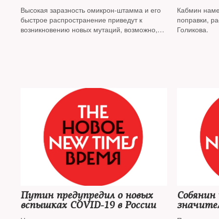
коронавируса
QR-кода
Высокая заразность омикрон-штамма и его
Кабмин наме
быстрое распространение приведут к
поправки, р
возникновению новых мутаций, возможно,
Голикова.
более опасных
Путин предупредил о новых
Собянин 
вспышках COVID-19 в России
значите
заболева