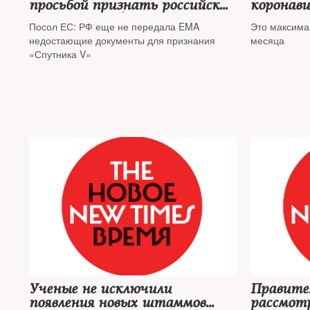
просьбой признать российские
коронави
COVID-сертификаты
превыси
Посол ЕС: РФ еще не передала EMA
Это максима
недостающие документы для признания
месяца
«Спутника V»
Ученые не исключили
Правите
появления новых штаммов
рассмотр