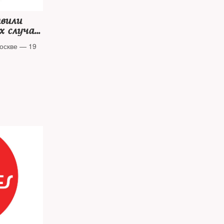
явили
х случаев
оскве — 19