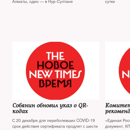
Алматы, один — в Нур-Султане
сутки
Собянин обновил указ о QR-
Комитет
кодах
рекомен
законопр
С 20 декабря для переболевших COVID-19
«Единая Рос
обществ
срок действия сертификата продлят с шести
документ, К