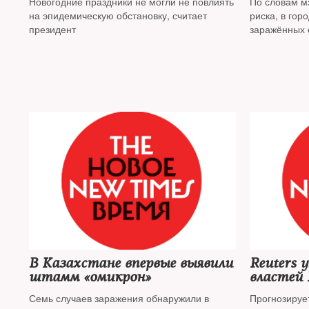
Новогодние праздники не могли не повлиять
По словам мэ
Москве в
на эпидемическую обстановку, считает
риска, в гор
президент
заражённых 
растёт
В Казахстане впервые выявили
Reuters 
штамм «омикрон»
властей 
COVID-19
Семь случаев заражения обнаружили в
Прогнозируе