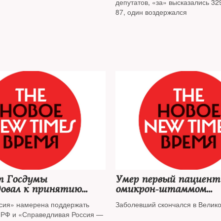
депутатов, «за» высказались 32
87, один воздержался
 Госдумы
Умер первый пациент
довал к принятию
омикрон-штаммом
оект о QR-кодах в
коронавируса
сия» намерена поддержать
Заболевший скончался в Велик
енных местах
ПРФ и «Справедливая Россия —