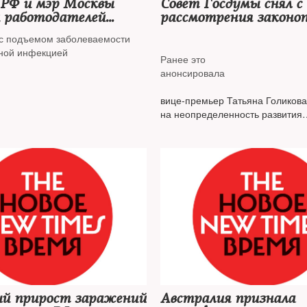
 РФ и мэр Москвы
Совет Госдумы снял с
и работодателей
рассмотрения законо
и сотрудников на
QR-кодах в обществе
 с подъемом заболеваемости
местах
ной инфекцией
Ранее это
анонсировала
вице-премьер Татьяна Голикова
на неопределенность развития
эпидситуации
й прирост заражений
Австралия признала