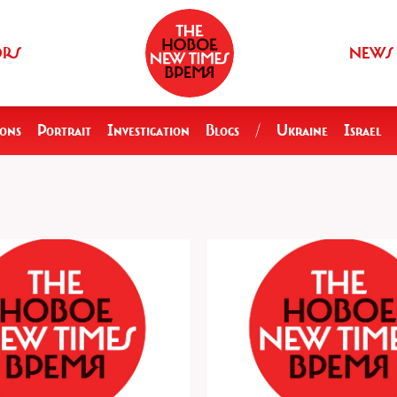
ORS
NEWS
ions
Portrait
Investigation
Blogs
/
Ukraine
Israel