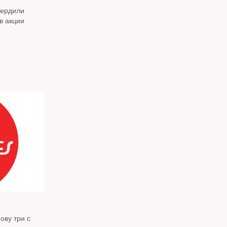
вердили
в акции
ову три с