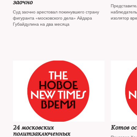
заочно
Представите
Суд заочно арестовал покинувшего страну
наблюдатель
фигуранта «московского дела» Айдара
изолятор вр
Губайдулина на два месяца
содержатся 
Андрей Барш
Егор Лесных,
оказывается
24 московских
Котов о
политзаключенных