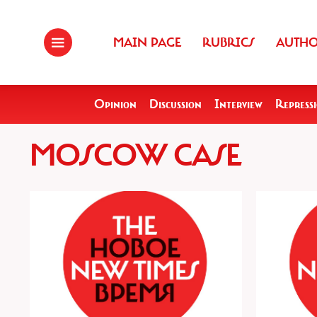
MAIN PAGE
RUBRICS
AUTH
Opinion
Discussion
Interview
Repress
MOSCOW CASE