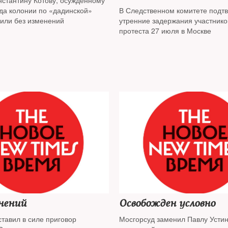
нстантину Котову, осужденному
ода колонии по «дадинской»
В Следственном комитете подт
вили без изменений
утренние задержания участнико
протеста 27 июля в Москве
нений
Освобожден условно
тавил в силе приговор
Мосгорсуд заменил Павлу Устин