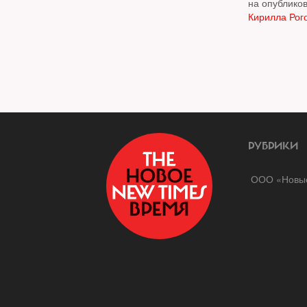
на опублико
Кирилла Рог
Памфиловой»
раскритиков
голосованию
публикует о
орфографии)
РУБРИКИ
ООО «Новые