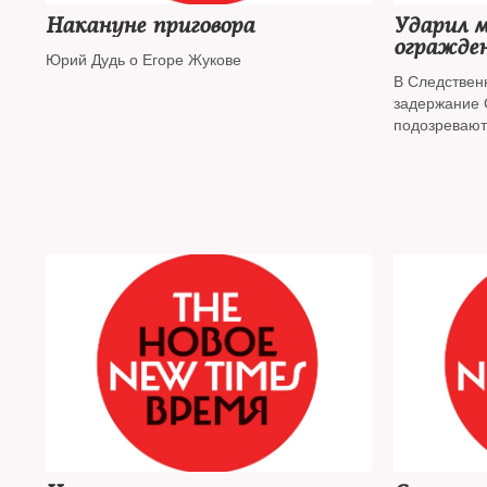
Накануне приговора
Ударил 
огражде
Юрий Дудь о Егоре Жукове
В Следствен
задержание 
подозревают
отношении р
протеста лет