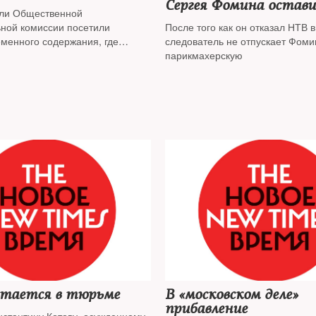
Сергея Фомина остави
ли Общественной
домашним арестом
ной комиссии посетили
После того как он отказал НТВ 
еменного содержания, где
следователь не отпускает Фоми
фигуранты «московского дела»
парикмахерскую
ай, Владимир Емельянов и
 и сообщают, что на них
 давление
стается в тюрьме
В «московском деле»
прибавление