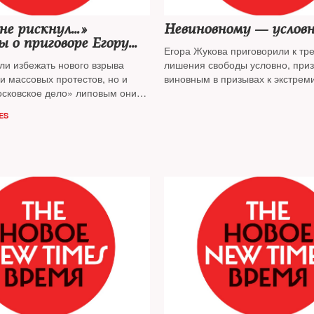
не рискнул…»
Невиновному — услов
 о приговоре Егору
Егора Жукова приговорили к тр
ли избежать нового взрыва
лишения свободы условно, при
и массовых протестов, но и
виновным в призывах к экстрем
осковское дело» липовым они
мечают политологи,
ES
я
NT
решение Кунцевского
квы