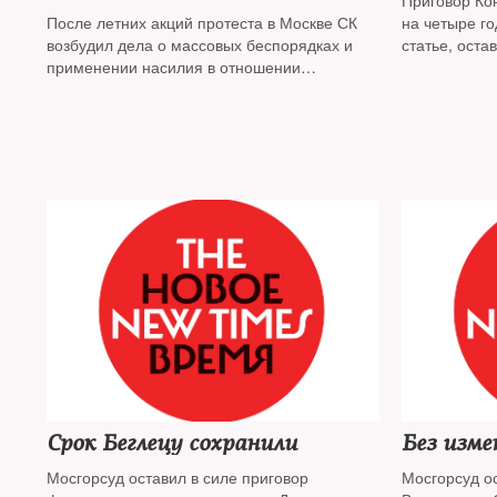
Приговор Ко
После летних акций протеста в Москве СК
на четыре г
возбудил дела о массовых беспорядках и
статье, оста
применении насилия в отношении
представителей власти. Фигурантами
«московского дела» стали 24 человека, часть
уже осуждена к реальным срокам
заключения
Срок Беглецу сохранили
Без изме
Мосгорсуд оставил в силе приговор
Мосгорсуд ос