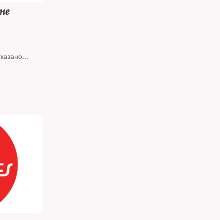
не
указано