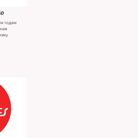
но
ем годам
знав
изму