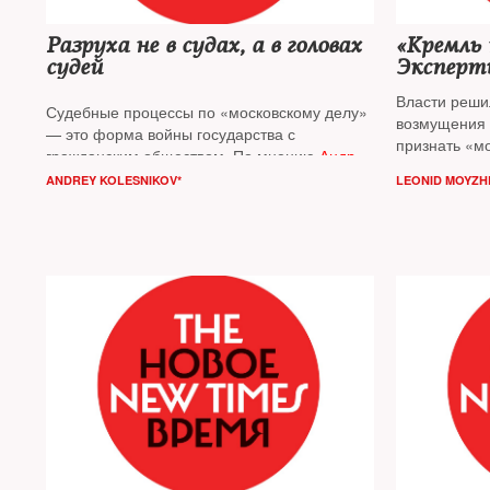
Разруха не в судах, а в головах
«Кремль 
судей
Эксперты
Жукову
Власти реши
Судебные процессы по «московскому делу»
возмущения 
— это форма войны государства с
признать «м
гражданским обществом. По мнению
Андрея
не могут, от
Колесникова
, в деле Егора Жукова
ANDREY KOLESNIKOV*
LEONID MOYZH
комментиру
государство отступило, чтобы потом
райсуда Мос
контратаковать