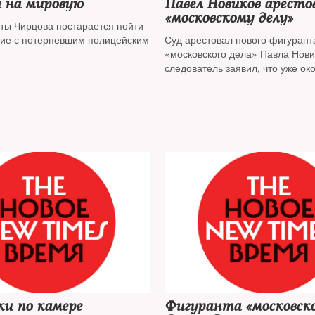
 на мировую
Павел Новиков аресто
«московскому делу»
ты Чирцова постарается пойти
ие с потерпевшим полицейским
Суд арестовал нового фигурант
«московского дела» Павла Нови
следователь заявил, что уже ок
следствие
и по камере
Фигуранта «московско