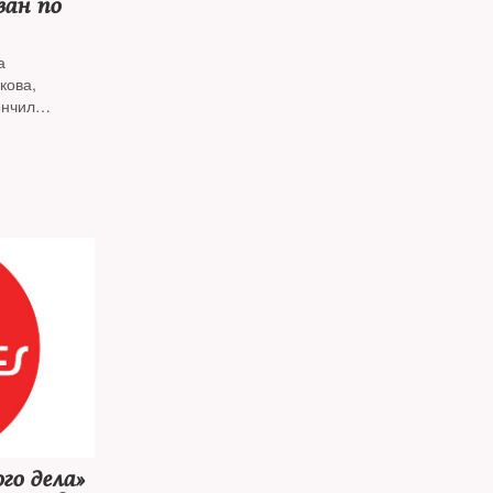
ван по
а
кова,
ончил
го дела»