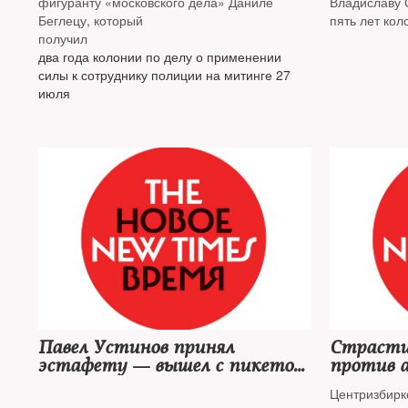
фигуранту «московского дела» Даниле
Владиславу 
Беглецу, который
пять лет кол
получил
два года колонии по делу о применении
силы к сотруднику полиции на митинге 27
июля
Павел Устинов принял
Страсти
эстафету — вышел с пикетом
против 
за тех, кто еще сидит
Рогова
Центризбирк