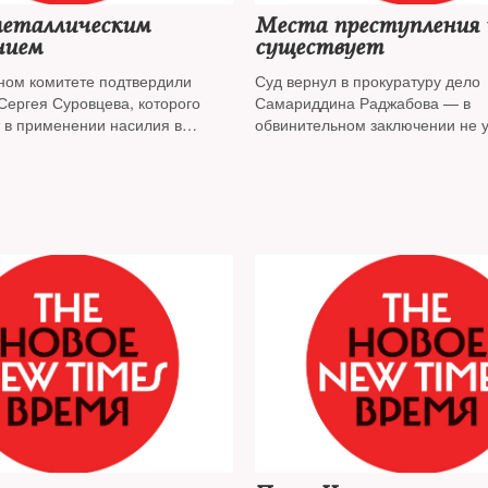
металлическим
Места преступления 
нием
существует
ном комитете подтвердили
Суд вернул в прокуратуру дело
Сергея Суровцева, которого
Самариддина Раджабова — в
 в применении насилия в
обвинительном заключении не 
осгвардейца во время акции
место преступления
ом этого года