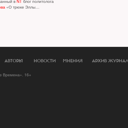
ванный в
NT
блог политолога
ова
«О трюке Эллы
, в котором аналитик резко
ал позицию главы ЦИКа по
 в Санкт Петербурге.
NT
твет ЦИК (с сохранением
 и реакцию эксперта
АВТОРЫ
НОВОСТИ
МНЕНИЯ
АРХИВ ЖУРНА
 Времена». 16+