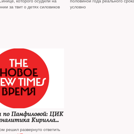
Синице, которого осудили на
половиной года реального срока
онии за твит о детях силовиков
условно
 по Памфиловой: ЦИК
аналитика Кирилла
ом решил развернуто ответить