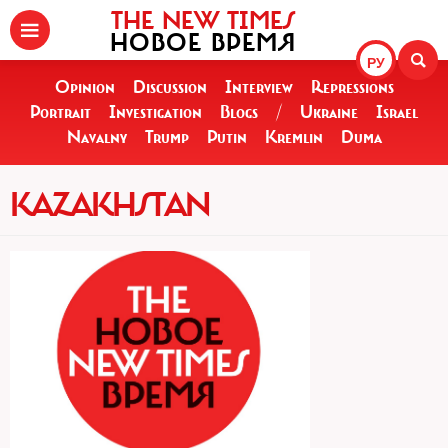
THE NEW TIMES
НОВОЕ ВРЕМЯ
РУ
Opinion
Discussion
Interview
Repressions
Portrait
Investigation
Blogs
/
Ukraine
Israel
Navalny
Trump
Putin
Kremlin
Duma
KAZAKHSTAN