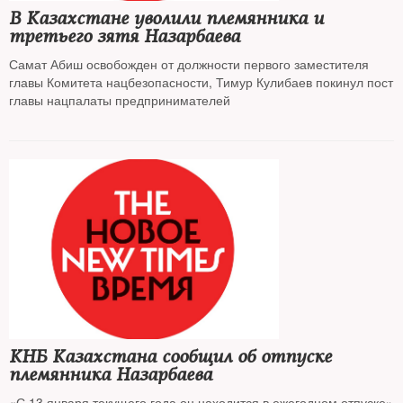
В Казахстане уволили племянника и
третьего зятя Назарбаева
Самат Абиш освобожден от должности первого заместителя
главы Комитета нацбезопасности, Тимур Кулибаев покинул пост
главы нацпалаты предпринимателей
КНБ Казахстана сообщил об отпуске
племянника Назарбаева
«С 13 января текущего года он находится в ежегодном отпуске»