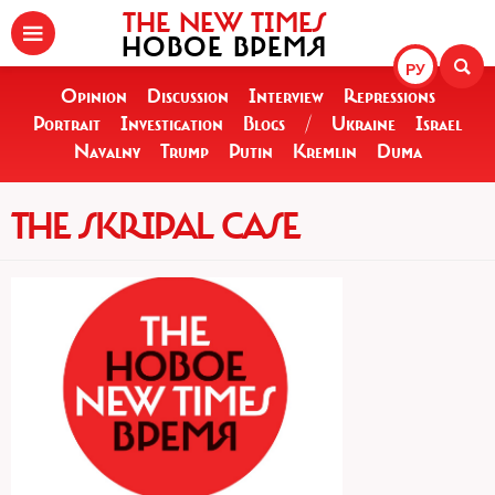
THE NEW TIMES
НОВОЕ ВРЕМЯ
РУ
Opinion
Discussion
Interview
Repressions
Portrait
Investigation
Blogs
/
Ukraine
Israel
Navalny
Trump
Putin
Kremlin
Duma
THE SKRIPAL CASE