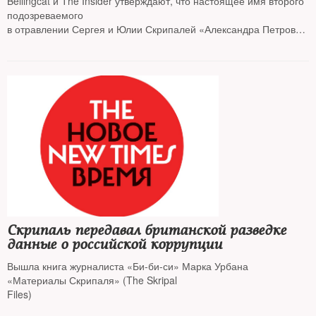
Bellingcat и The Insider утверждают, что настоящее имя второго
подозреваемого
в отравлении Сергея и Юлии Скрипалей «Александра Петрова»
— Александр Мишкин
Скрипаль передавал британской разведке
данные о российской коррупции
Вышла книга журналиста «Би-би-си» Марка Урбана
«Материалы Скрипаля» (The Skripal
Files)