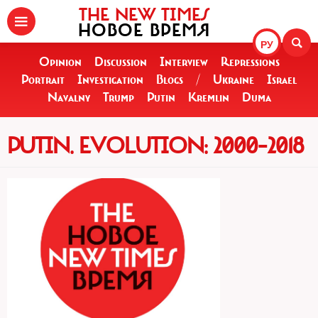
THE NEW TIMES
НОВОЕ ВРЕМЯ
РУ
Opinion
Discussion
Interview
Repressions
Portrait
Investigation
Blogs
/
Ukraine
Israel
Navalny
Trump
Putin
Kremlin
Duma
PUTIN. EVOLUTION: 2000–2018