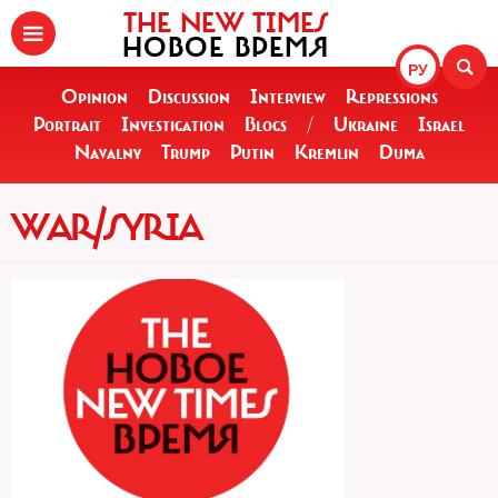
THE NEW TIMES
НОВОЕ ВРЕМЯ
РУ
Opinion
Discussion
Interview
Repressions
Portrait
Investigation
Blogs
/
Ukraine
Israel
Navalny
Trump
Putin
Kremlin
Duma
WAR/SYRIA