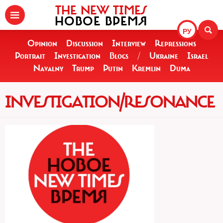
THE NEW TIMES
НОВОЕ ВРЕМЯ
РУ
Opinion
Discussion
Interview
Repressions
Portrait
Investigation
Blogs
/
Ukraine
Israel
Navalny
Trump
Putin
Kremlin
Duma
INVESTIGATION/RESONANCE