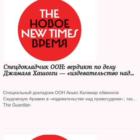
Спецдокладчик ООН: вердикт по делу
Джамаля Хашогги — «издевательство над
правосудием»
Специальный докладчик ООН Аньес Каламар обвинила
Саудовскую Аравию в «издевательстве над правосудием», так
как итоги судебного разбирательства по делу об убийстве
The Guardian
журналиста Джамаля Хашогги фактически реабилитировали
приближенных к кронпринцу Мухаммеду бен Салману людей,
сообщает