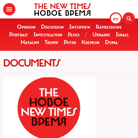
THE NEW TIMES
НОВОЕ ВРЕМЯ
РУ
Opinion
Discussion
Interview
Repressions
Portrait
Investigation
Blogs
/
Ukraine
Israel
Navalny
Trump
Putin
Kremlin
Duma
DOCUMENTS