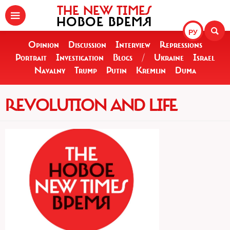
THE NEW TIMES
НОВОЕ ВРЕМЯ
РУ
Opinion
Discussion
Interview
Repressions
Portrait
Investigation
Blogs
/
Ukraine
Israel
Navalny
Trump
Putin
Kremlin
Duma
REVOLUTION AND LIFE