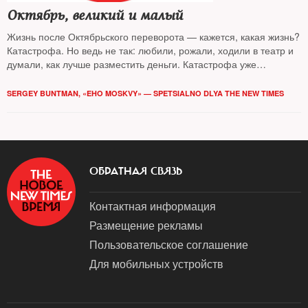
Октябрь, великий и малый
Жизнь после Октябрьского переворота — кажется, какая жизнь?
Катастрофа. Но ведь не так: любили, рожали, ходили в театр и
думали, как лучше разместить деньги. Катастрофа уже
случилась, апокалипсис уже готов был разлиться по стране, но
страна этого не замечала: не с нами, не здесь…
SERGEY BUNTMAN, «EHO MOSKVY» — SPETSIALNO DLYA THE NEW TIMES
ОБРАТНАЯ СВЯЗЬ
Контактная информация
Размещение рекламы
Пользовательское соглашение
Для мобильных устройств