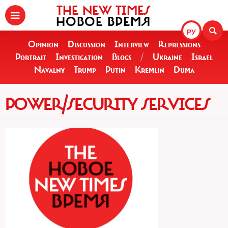
THE NEW TIMES
НОВОЕ ВРЕМЯ
РУ
Opinion
Discussion
Interview
Repressions
Portrait
Investigation
Blogs
/
Ukraine
Israel
Navalny
Trump
Putin
Kremlin
Duma
POWER/SECURITY SERVICES