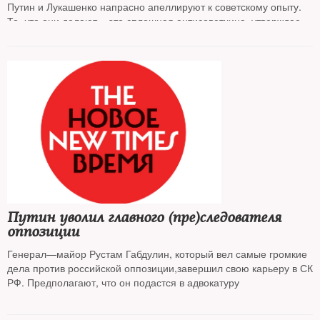
Путин и Лукашенко напрасно апеллируют к советскому опыту.
То, что они делают – это сплошная антисоветчина, утверждает
колумнист NT
Андрей Колесников
На фото
: Одесса, знаменитая Дерибасовская готовится к
атаке "освобрдителей", 12 марта 2022 года
Путин уволил главного (пре)следователя
оппозиции
Генерал—майор Рустам Габдулин, который вел самые громкие
дела против российской оппозиции,завершил свою карьеру в СК
РФ. Предполагают, что он подастся в адвокатуру