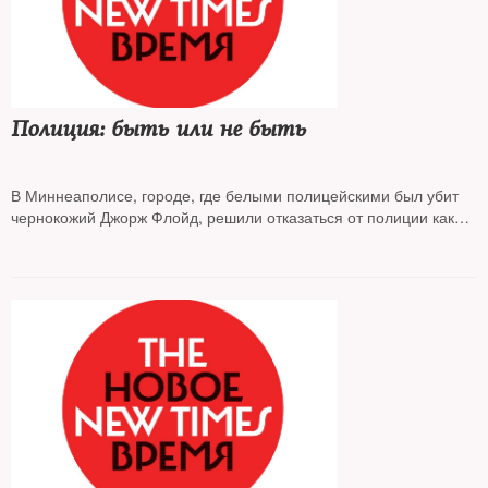
Полиция: быть или не быть
В Миннеаполисе, городе, где белыми полицейскими был убит
чернокожий Джорж Флойд, решили отказаться от полиции как
таковой. Плюсы и минусы разбирала социолог и соавтор
реформы правоохранительной системы в РФ
Элла Панеях