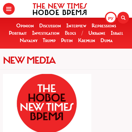
THE NEW TIMES
НОВОЕ ВРЕМЯ
РУ
Opinion
Discussion
Interview
Repressions
Portrait
Investigation
Blogs
/
Ukraine
Israel
Navalny
Trump
Putin
Kremlin
Duma
NEW MEDIA