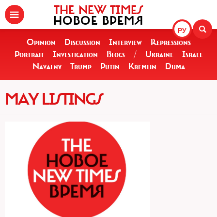
THE NEW TIMES
НОВОЕ ВРЕМЯ
РУ
Opinion
Discussion
Interview
Repressions
Portrait
Investigation
Blogs
/
Ukraine
Israel
Navalny
Trump
Putin
Kremlin
Duma
MAY LISTINGS