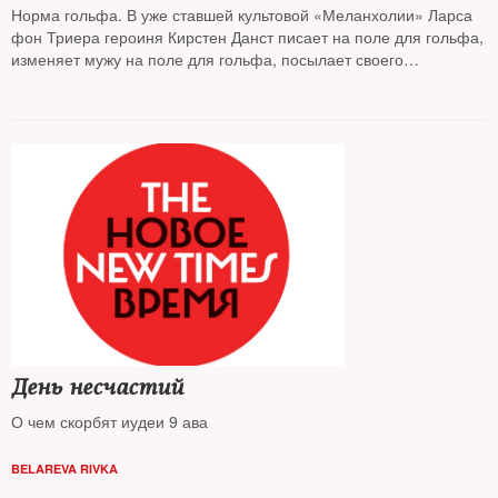
Норма гольфа. В уже ставшей культовой «Меланхолии» Ларса
фон Триера героиня Кирстен Данст писает на поле для гольфа,
изменяет мужу на поле для гольфа, посылает своего
начальника на поле для гольфа, наконец, встречает свой
последний час на поле для гольфа. Все основные события
фильма происходят в космосе и на поле для гольфа. Почему —
любопытствовал The New Times
День несчастий
О чем скорбят иудеи 9 ава
BELAREVA RIVKA