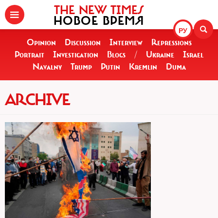
THE NEW TIMES
НОВОЕ ВРЕМЯ
РУ
Opinion
Discussion
Interview
Repressions
Portrait
Investigation
Blogs
/
Ukraine
Israel
Navalny
Trump
Putin
Kremlin
Duma
ARCHIVE