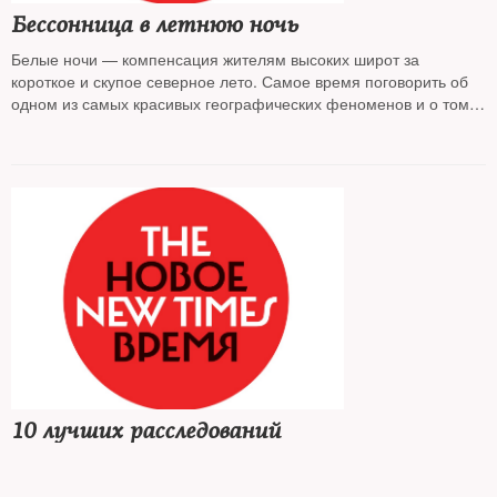
Бессонница в летнюю ночь
Белые ночи — компенсация жителям высоких широт за
короткое и скупое северное лето. Самое время поговорить об
одном из самых красивых географических феноменов и о том,
как живут питерцы, а также жители соседних северных стран в
пору, когда «одна заря сменить другую спешит, дав ночи
полчаса»
10 лучших расследований