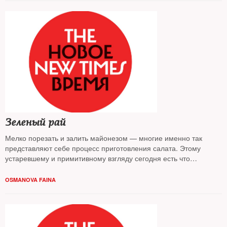
Зеленый рай
Мелко порезать и залить майонезом — многие именно так
представляют себе процесс приготовления салата. Этому
устаревшему и примитивному взгляду сегодня есть что
противопоставить. Вернуться к салатным истокам и увидеть
перспективу — попытался The New Times
OSMANOVA FAINA