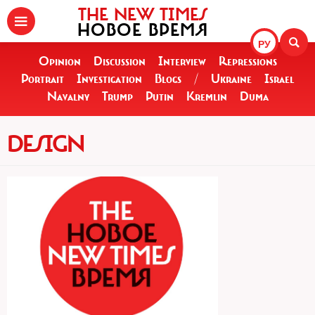
THE NEW TIMES
НОВОЕ ВРЕМЯ
РУ
Opinion
Discussion
Interview
Repressions
Portrait
Investigation
Blogs
/
Ukraine
Israel
Navalny
Trump
Putin
Kremlin
Duma
DESIGN