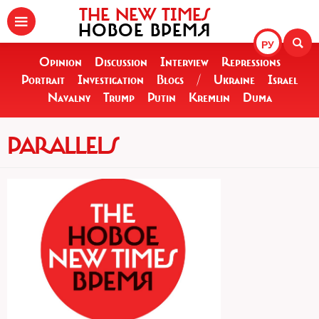
THE NEW TIMES
НОВОЕ ВРЕМЯ
РУ
Opinion
Discussion
Interview
Repressions
Portrait
Investigation
Blogs
/
Ukraine
Israel
Navalny
Trump
Putin
Kremlin
Duma
PARALLELS