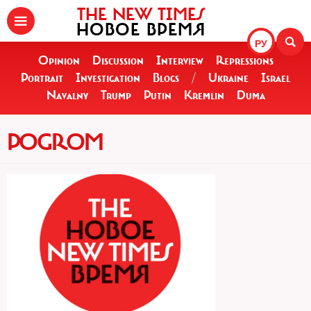
THE NEW TIMES
НОВОЕ ВРЕМЯ
РУ
Opinion
Discussion
Interview
Repressions
Portrait
Investigation
Blogs
/
Ukraine
Israel
Navalny
Trump
Putin
Kremlin
Duma
POGROM