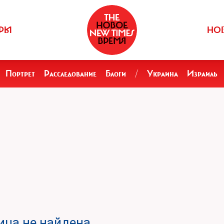
РЫ
НО
Портрет
Расследование
Блоги
/
Украина
Израиль
ца не найдена.