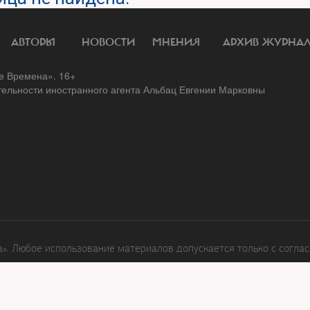
АВТОРЫ
НОВОСТИ
МНЕНИЯ
АРХИВ ЖУРНА
 Времена». 16+
тельности иностранного агента Альбац Евгении Марковны
. Любое использование материалов допускается только с соглас