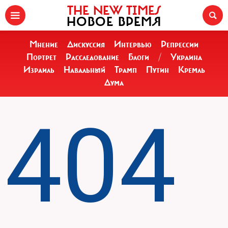
THE NEW TIMES
НОВОЕ ВРЕМЯ
Мнение
Дискуссия
Интервью
Репрессии
Портрет
Расследование
Блоги
/
Украина
Израиль
Навальный
Трамп
Путин
Кремль
Дума
404