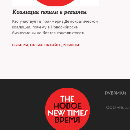
Коалиция пошла в регионы
Кто участвует в праймериз Демократической
коалиции, почему в Новосибирске
бизнесмены не боятся конфликтовать
с властями и зачем физику из испанского
университета мандат Калужской думы —
ВЫБОРЫ
,
ТОЛЬКО НА САЙТЕ
,
РЕГИОНЫ
разбирался The New Times (текст обновлен
с учетом результатов праймериз в
Новосибирске)
РУБРИКИ
ООО «Новые