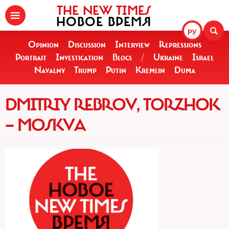
THE NEW TIMES
НОВОЕ ВРЕМЯ
РУ
Opinion
Discussion
Interview
Repressions
Portrait
Investigation
Blogs
/
Ukraine
Israel
Navalny
Trump
Putin
Kremlin
Duma
DMITRIY REBROV, TORZHOK
— MOSKVA