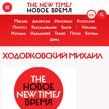
THE NEW TIMES
НОВОЕ ВРЕМЯ
EN
Мнение
Дискуссия
Интервью
Репрессии
Портрет
Расследование
Блоги
/
Украина
Израиль
Навальный
Трамп
Путин
Кремль
Дума
ХОДОРКОВСКИЙ МИХАИЛ