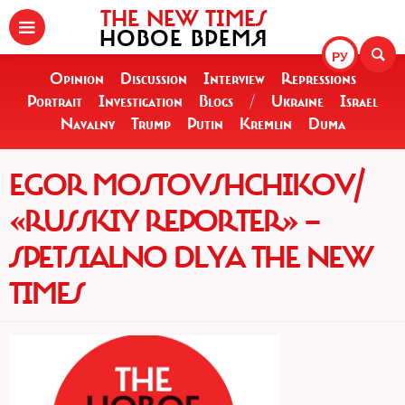
THE NEW TIMES
НОВОЕ ВРЕМЯ
РУ
Opinion
Discussion
Interview
Repressions
Portrait
Investigation
Blogs
/
Ukraine
Israel
Navalny
Trump
Putin
Kremlin
Duma
EGOR MOSTOVSHCHIKOV/
«RUSSKIY REPORTER» —
SPETSIALNO DLYA THE NEW
TIMES