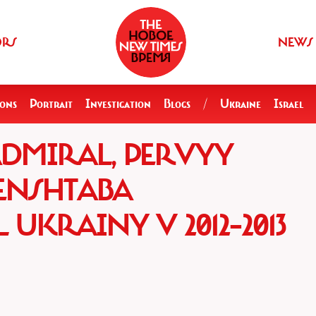
ORS
NEWS
ions
Portrait
Investigation
Blogs
/
Ukraine
Israel
DMIRAL, PERVYY
ENSHTABA
KRAINY V 2012–2013