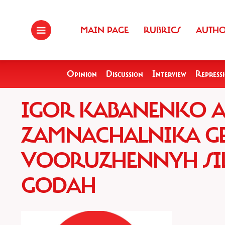
MAIN PAGE
RUBRICS
AUTH
Opinion
Discussion
Interview
Repress
IGOR KABANENKO A
ZAMNACHALNIKA G
VOORUZHENNYH SIL U
GODAH