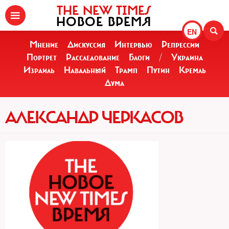
THE NEW TIMES
НОВОЕ ВРЕМЯ
EN
Мнение
Дискуссия
Интервью
Репрессии
Портрет
Расследование
Блоги
/
Украина
Израиль
Навальный
Трамп
Путин
Кремль
Дума
АЛЕКСАНДР ЧЕРКАСОВ