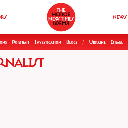
ORS
NEWS
ions
Portrait
Investigation
Blogs
/
Ukraine
Israel
RNALIST