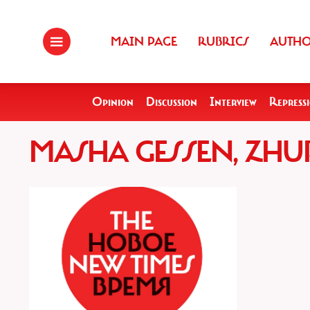
MAIN PAGE
RUBRICS
AUTH
Opinion
Discussion
Interview
Repress
MASHA GESSEN, ZHU