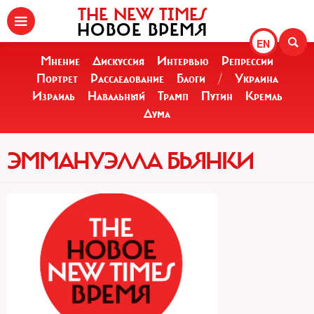
THE NEW TIMES
НОВОЕ ВРЕМЯ
EN
Мнение
Дискуссия
Интервью
Репрессии
Портрет
Расследование
Блоги
/
Украина
Израиль
Навальный
Трамп
Путин
Кремль
Дума
ЭММАНУЭЛЛА БЬЯНКИ