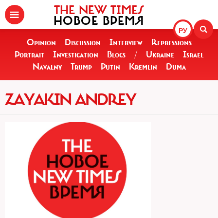
THE NEW TIMES
НОВОЕ ВРЕМЯ
РУ
Opinion
Discussion
Interview
Repressions
Portrait
Investigation
Blogs
/
Ukraine
Israel
Navalny
Trump
Putin
Kremlin
Duma
ZAYAKIN ANDREY