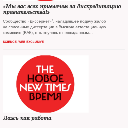
«Мы вас всех привлечем за дискредитацию
правительства!»
Сообщество «Диссернет»*, наладившее подачу жалоб
на списанные диссертации в Высшую аттестационную
комиссию (ВАК), столкнулось с неожиданным
противодействием. Кто и как пытается остановить экспертов —
SCIENCE
,
WEB EXCLUSIVE
выяснял The New Times
Ложь как работа