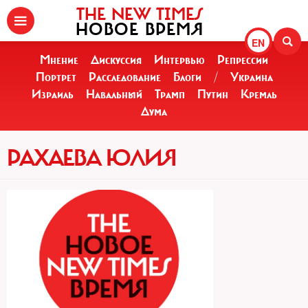
THE NEW TIMES
НОВОЕ ВРЕМЯ
EN
Мнение
Дискуссия
Интервью
Репрессии
Портрет
Расследование
Блоги
/
Украина
Израиль
Навальный
Трамп
Путин
Кремль
Дума
РАХАЕВА ЮЛИЯ