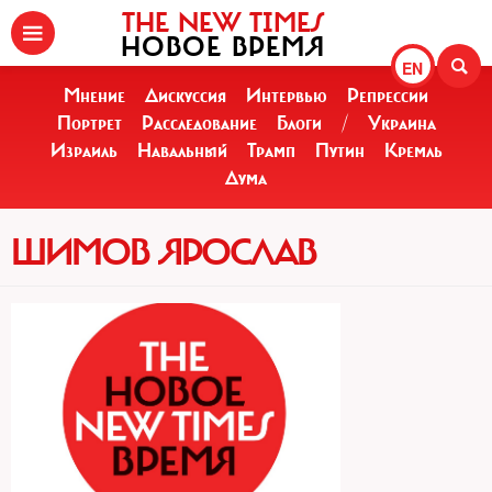
THE NEW TIMES
НОВОЕ ВРЕМЯ
EN
Мнение
Дискуссия
Интервью
Репрессии
Портрет
Расследование
Блоги
/
Украина
Израиль
Навальный
Трамп
Путин
Кремль
Дума
ШИМОВ ЯРОСЛАВ