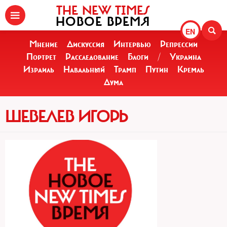
THE NEW TIMES
НОВОЕ ВРЕМЯ
EN
Мнение
Дискуссия
Интервью
Репрессии
Портрет
Расследование
Блоги
/
Украина
Израиль
Навальный
Трамп
Путин
Кремль
Дума
ШЕВЕЛЕВ ИГОРЬ