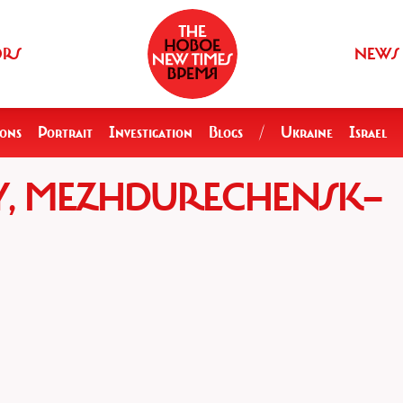
ORS
NEWS
ions
Portrait
Investigation
Blogs
/
Ukraine
Israel
Y, MEZHDURECHENSK—