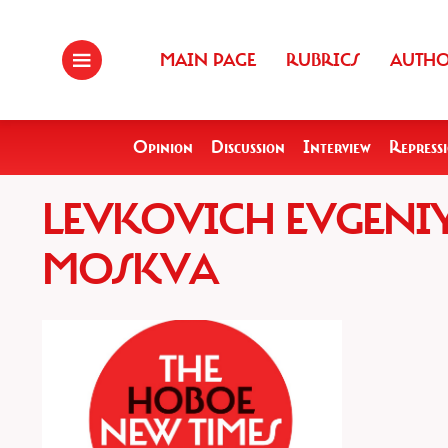
MAIN PAGE
RUBRICS
AUTH
Opinion
Discussion
Interview
Repress
LEVKOVICH EVGENI
MOSKVA