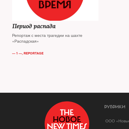
Период распада
Репортаж с места трагедии на шахте
«Распадская»
— 1 —
,
REPORTAGE
РУБРИКИ
ООО «Новые